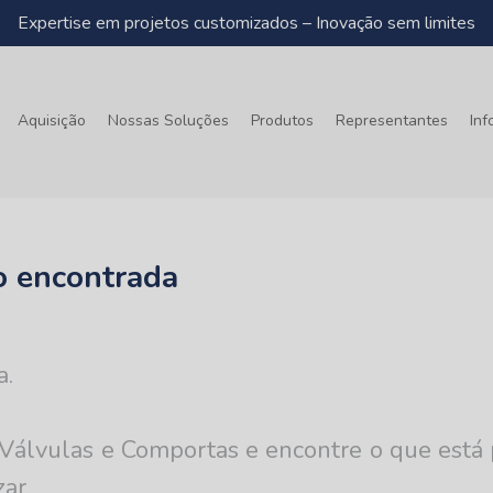
Expertise em projetos customizados – Inovação sem limites
Aquisição
Nossas Soluções
Produtos
Representantes
In
o encontrada
a.
Válvulas e Comportas e encontre o que está 
ar.