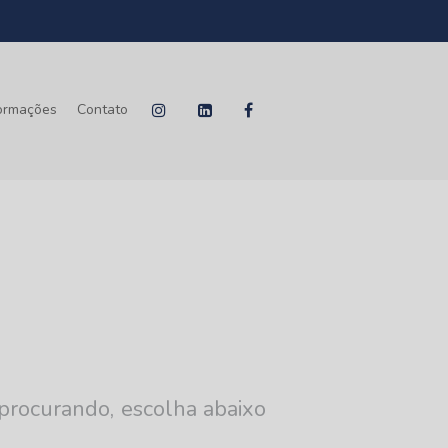
formações
Contato
procurando, escolha abaixo