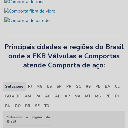
Principais cidades e regiões do Brasil
onde a FKB Válvulas e Comportas
atende Comporta de aço:
Selecione
RJ
MG
ES
SP
PR
SC
RS
PE
BA
CE
GO e DF
AM
PA
AC
AL
AP
MA
MT
MS
PB
PI
RN
RO
RR
SE
TO
Selecione a região do
Brasil