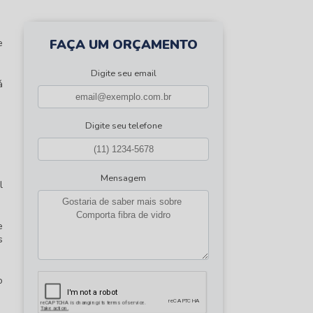
FAÇA UM ORÇAMENTO
e
Digite seu email
á
Digite seu telefone
Mensagem
l
e
s
o