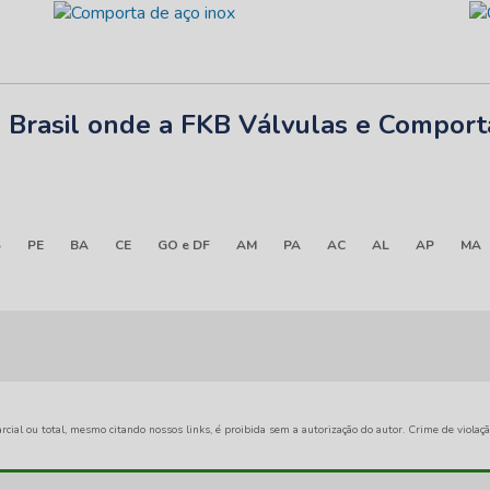
do Brasil onde a FKB Válvulas e Compor
S
PE
BA
CE
GO e DF
AM
PA
AC
AL
AP
MA
rcial ou total, mesmo citando nossos links, é proibida sem a autorização do autor. Crime de violaç