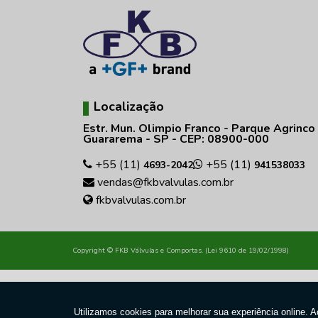
Localização
Estr. Mun. Olimpio Franco - Parque Agrinco
Guararema - SP - CEP: 08900-000
+55 (11)
+55 (11)
4693-2042
941538033
vendas@fkbvalvulas.com.br
fkbvalvulas.com.br
Copyright © FKB Válvulas e Comportas. (Lei 9610 de 19/02/1998)