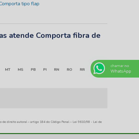
tas atende Comporta fibra de
chamar no
MT
MS
PB
PI
RN
RO
RR
SE
WhatsApp
ão de direito autoral – artigo 184 do Código Penal –
Lei 9610/98 - Lei de