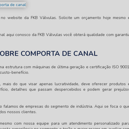
 no website da FKB Válvulas. Solicite um orçamento hoje mesmo 
nal
aqui conosco da FKB Válvulas você obterá qualidade com garanti
SOBRE COMPORTA DE CANAL
ma estrutura com máquinas de última geração e certificação ISO 9001
custo-benefício.
, mais do que visar apenas lucratividade, deve oferecer produtos 
fício, detalhes que passam despercebidos e podem gerar prejuízo
o falamos de empresas do segmento de indústria. Aqui se foca o qu
dos nossos clientes.
 mesmo com nossa equipe para um atendimento personalizado par
vasta experiência no segmento e terão o maior prazer em auxiliar co