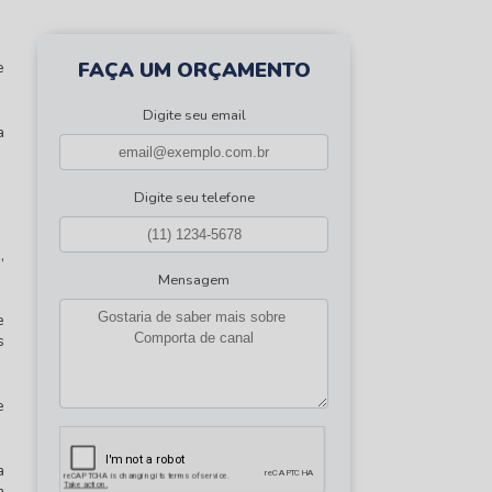
FAÇA UM ORÇAMENTO
e
Digite seu email
a
Digite seu telefone
,
Mensagem
e
s
e
a
m