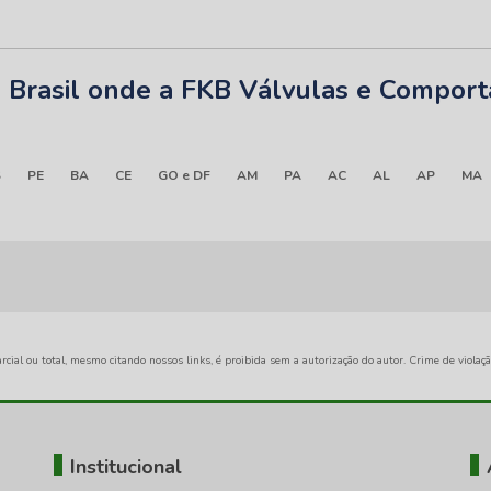
do Brasil onde a FKB Válvulas e Compor
S
PE
BA
CE
GO e DF
AM
PA
AC
AL
AP
MA
rcial ou total, mesmo citando nossos links, é proibida sem a autorização do autor. Crime de violaç
Institucional