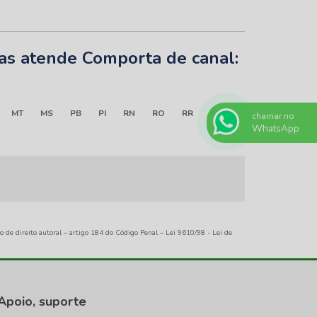
tas atende Comporta de canal:
MT
MS
PB
PI
RN
RO
RR
SE
chamar no
WhatsApp
ão de direito autoral – artigo 184 do Código Penal –
Lei 9610/98 - Lei de
Apoio, suporte