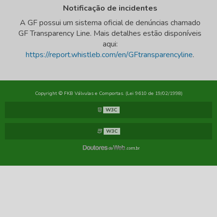
Notificação de incidentes
A GF possui um sistema oficial de denúncias chamado
GF Transparency Line. Mais detalhes estão disponíveis
aqui:
https://report.whistleb.com/en/GFtransparencyline
.
Copyright © FKB Válvulas e Comportas. (Lei 9610 de 19/02/1998)
W3C
W3C