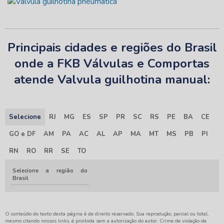
Principais cidades e regiões do Brasil
onde a FKB Válvulas e Comportas
atende Valvula guilhotina manual:
Selecione
RJ
MG
ES
SP
PR
SC
RS
PE
BA
CE
GO e DF
AM
PA
AC
AL
AP
MA
MT
MS
PB
PI
RN
RO
RR
SE
TO
Selecione a região do
Brasil
O conteúdo do texto desta página é de direito reservado. Sua reprodução, parcial ou total,
mesmo citando nossos links, é proibida sem a autorização do autor. Crime de violação de