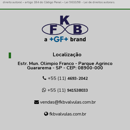
direito autoral – artigo 184 do Código Penal –
Lei 9610/98 - Lei de direitos autorais
.
Localização
Estr. Mun. Olimpio Franco - Parque Agrinco
Guararema - SP - CEP: 08900-000
+55 (11)
4693-2042
+55 (11)
941538033
vendas@fkbvalvulas.com.br
fkbvalvulas.com.br